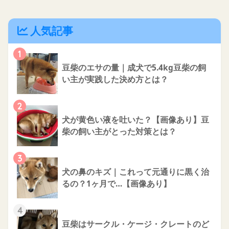
人気記事
1
豆柴のエサの量｜成犬で5.4kg豆柴の飼
い主が実践した決め方とは？
2
犬が黄色い液を吐いた？【画像あり】豆
柴の飼い主がとった対策とは？
3
犬の鼻のキズ｜これって元通りに黒く治
るの？1ヶ月で…【画像あり】
4
豆柴はサークル・ケージ・クレートのど