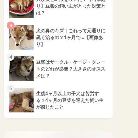
り】豆柴の飼い主がとった対策と
は？
3
犬の鼻のキズ｜これって元通りに
黒く治るの？1ヶ月で…【画像あ
り】
4
豆柴はサークル・ケージ・クレー
トのどれが必要？大きさのオスス
メは？
5
生後4ヶ月以上の子犬は苦労す
る？4ヶ月の豆柴を迎えた飼い主
が感じたこと