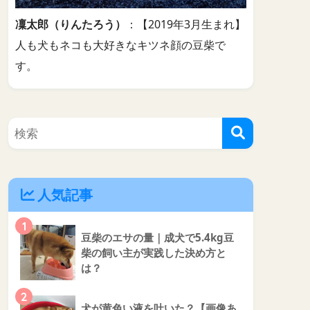
凜太郎（りんたろう）
：【2019年3月生まれ】
人も犬もネコも大好きなキツネ顔の豆柴で
す。
人気記事
1
豆柴のエサの量｜成犬で5.4kg豆
柴の飼い主が実践した決め方と
は？
2
犬が黄色い液を吐いた？【画像あ